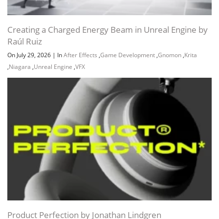
Creating a Charged Energy Beam in Unreal Engine by
Raúl Ruiz
On July 29, 2026
|
In
After Effects
,
Game Development
,
Gnomon
,
Krita
,
Niagara
,
Unreal Engine
,
VFX
Product Perfection by Jonathan Lindgren