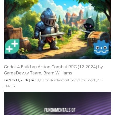
Godot 4 Build an Action Combat RPG (12.2024) by
GameDev.tv Team, Bram Williams
On May 11, 2026
|
In
3D
,
Game Development
,
GameDev
,
Godot
,
RPG
,
Udemy