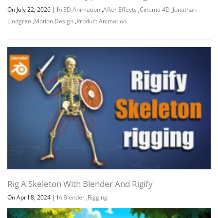
On July 22, 2026
|
In
3D Animation
,
After Effects
,
Cinema 4D
,
Jonathan
Lindgren
,
Motion Design
,
Product Animation
Rig A Skeleton With Blender And Rigify
On April 8, 2024
|
In
Blender
,
Rigging