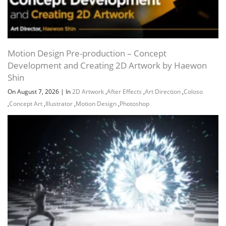
Motion Design Pre-production – Concept
Development and Creating 2D Artwork by Haewon
Shin
On August 7, 2026
|
In
2D Artwork
,
After Effects
,
Art Direction
,
Coloso
,
Concept Art
,
Illustrator
,
Motion Design
,
Photoshop