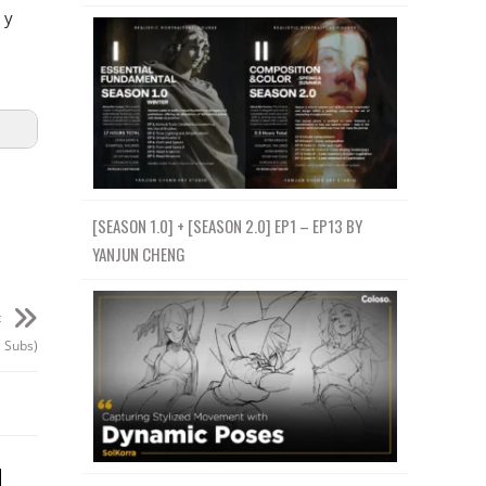
 y
[SEASON 1.0] + [SEASON 2.0] EP1 – EP13 BY
YANJUN CHENG
t
i Subs)