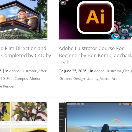
nd Film Direction and
Adobe Illustrator Course For
 Completed by C4D by
Beginner by Ben Kemp, Zechari
y
Tech
|
|
26
In
Adobe Illustrator
,
After
On June 25, 2026
In
Adobe Illustrator
,
Desi
 4D
,
Fast Campus
,
Motion
,
Graphic Design
,
Udemy
,
Vector Art
e Render