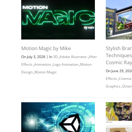
Motion Magic by Mike
Stylish Bra
Techniques
|
On July 3, 2026
In
3D
,
Adobe Illustrator
,
After
Cosmic Ra
Effects
,
Animation
,
Logo Animation
,
Motion
On June 29, 20
Design
,
Motion Magic
Effects
,
Cinema
Graphics
,
Octan