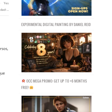
Yes
https://www.domestika.org/es/courses/1491-adobe-illustrator-para-identidad-visual
EXPERIMENTAL DIGITAL PAINTING BY DANIEL REID
rsos,
que
OCC MEGA PROMO: GET UP TO +6 MONTHS
FREE!