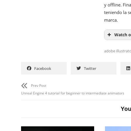
y offline. Fi
teniendo la s
marca.
Watch o
adobe illustrat
Facebook
Twitter
Prev Post
Unreal Engine 4 tutorial for beginner to intermediate animators
You