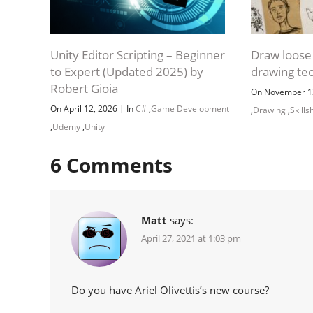
Unity Editor Scripting – Beginner
Draw loose 
to Expert (Updated 2025) by
drawing te
Robert Gioia
On November 1
|
On April 12, 2026
In
C#
,
Game Development
,
Drawing
,
Skills
,
Udemy
,
Unity
6
Comments
Matt
says:
April 27, 2021 at 1:03 pm
Do you have Ariel Olivettis’s new course?