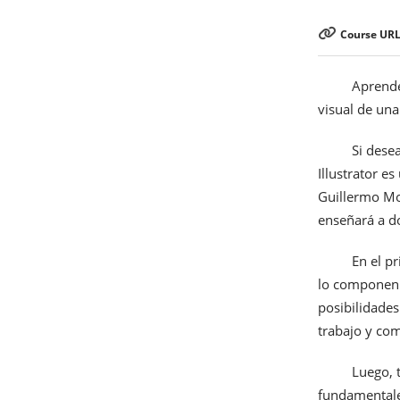
Course URL
Aprende
visual de una
Si dese
Illustrator e
Guillermo Mol
enseñará a d
En el p
lo componen. 
posibilidades
trabajo y com
Luego, 
fundamentale