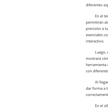
diferentes as
En el t
permitirán al
precisión a t
esenciales co
interactivo.
Luego, c
mostrará cómo
herramienta d
con diferente
Al lleg
dar forma a t
correctament
En el ú