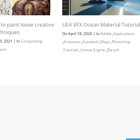
to paint loose creative
UE4 VFX Ocean Material Tutorial
chniques
|
On April 18, 2020
In
Adobe
,
Applications
|
3, 2021
In
Compositing
,
Artstation
,
Autodesk
,
Maya
,
Photoshop
hare
,
Tutorials
,
Unreal Engine
,
Zbrush